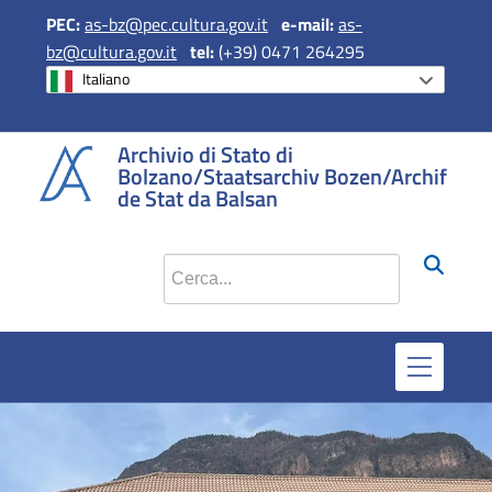
PEC:
as-bz@pec.cultura.gov.it
e
-mail:
as-
bz@cultura.gov.it
tel:
(+39) 0471 264295
Italiano
si apre in 
si apr
Archivio di Stato di
Bolzano/Staatsarchiv Bozen/Archif
de Stat da Balsan
Cerca nel sito